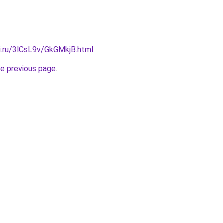
ki.ru/3lCsL9v/GkGMkjB.html
.
he previous page
.