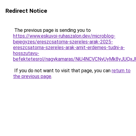
Redirect Notice
The previous page is sending you to
https://www.eskuvoi-ruhaszalon.dev/microblog-
bejegyzes/ereszcsatorna-szereles-arak-2025-
ereszcsatorna-szereles-arak-amit-erdemes-tudni-a-
hosszutavu-
befektetesrol/nagykamaras/NiU4NCVCNyUyMk8yJUQ
If you do not want to visit that page, you can
return to
the previous page
.