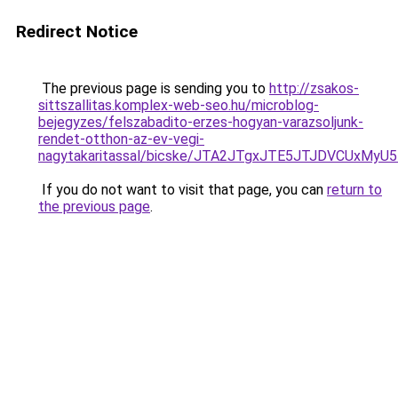
Redirect Notice
The previous page is sending you to
http://zsakos-
sittszallitas.komplex-web-seo.hu/microblog-
bejegyzes/felszabadito-erzes-hogyan-varazsoljunk-
rendet-otthon-az-ev-vegi-
nagytakaritassal/bicske/JTA2JTgxJTE5JTJDVCUxM
If you do not want to visit that page, you can
return to
the previous page
.