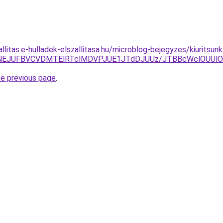
allitas.e-hulladek-elszallitasa.hu/microblog-bejegyzes/kiurits
YzJUNEJUFBVCVDMTElRTclMDVPJUE1JTdDJUUz/JTBBcWclOU
he previous page
.