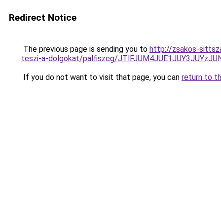
Redirect Notice
The previous page is sending you to
http://zsakos-sittsz
teszi-a-dolgokat/palfiszeg/JTlFJUM4JUE1JUY3JU
If you do not want to visit that page, you can
return to t