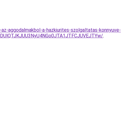
unk-az-aggodalmakbol-a-hazkiurites-szolgaltatas-konnyuve-
UlODUlQTJKJUU3NyU4NGo0JTA1JTFCJUVEJTYw/
.