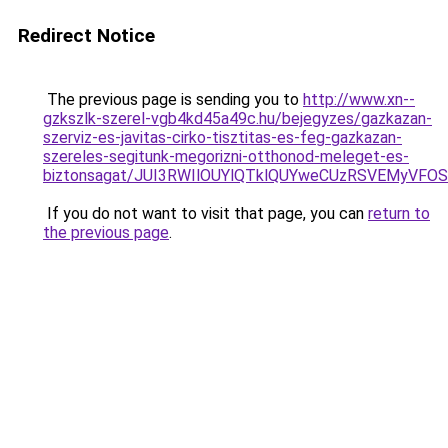
Redirect Notice
The previous page is sending you to
http://www.xn--
gzkszlk-szerel-vgb4kd45a49c.hu/bejegyzes/gazkazan-
szerviz-es-javitas-cirko-tisztitas-es-feg-gazkazan-
szereles-segitunk-megorizni-otthonod-meleget-es-
biztonsagat/JUI3RWIlOUYlQTklQUYweCUzRSVEMyVF
If you do not want to visit that page, you can
return to
the previous page
.