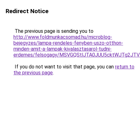
Redirect Notice
The previous page is sending you to
http://www.foldmunkacsomad.hu/microblog-
bejegyzes/lampa-rendeles-fenyben-uszo-otthon-
minden-amit-a-lampak-kivalasztasarol-tudni-
erdemes/felsogagy/MSVGQStlJTA0JUU5cktWJTg2JT
If you do not want to visit that page, you can
return to
the previous page
.