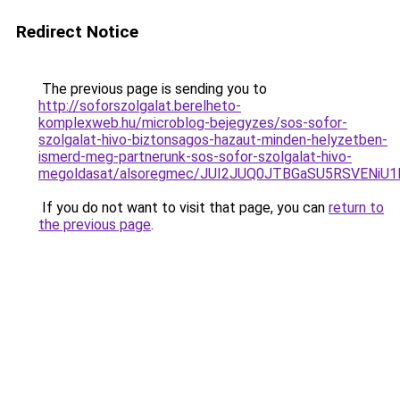
Redirect Notice
The previous page is sending you to
http://soforszolgalat.berelheto-
komplexweb.hu/microblog-bejegyzes/sos-sofor-
szolgalat-hivo-biztonsagos-hazaut-minden-helyzetben-
ismerd-meg-partnerunk-sos-sofor-szolgalat-hivo-
megoldasat/alsoregmec/JUI2JUQ0JTBGaSU5RSVEN
If you do not want to visit that page, you can
return to
the previous page
.