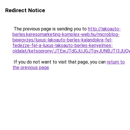
Redirect Notice
The previous page is sending you to
http://lakoauto-
berles.keresomarketing-komplex-web.hu/microblog-
bejegyzes/luxus-lakoauto-berles-kalandokra-fel-
fedezze-fel-a-luxus-lakoauto-berles-kenyelmes-
oldalat/ketsoprony/JTEwJTdGJUJGJTgyJUNBJTI3
If you do not want to visit that page, you can
return to
the previous page
.