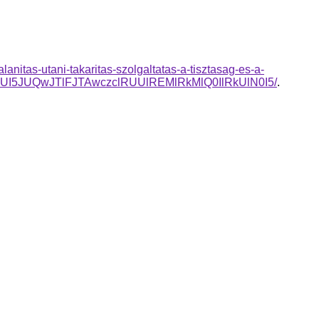
anitas-utani-takaritas-szolgaltatas-a-tisztasag-es-a-
JUI5JUQwJTlFJTAwczclRUUlREMlRkMlQ0IlRkUlN0I5/
.