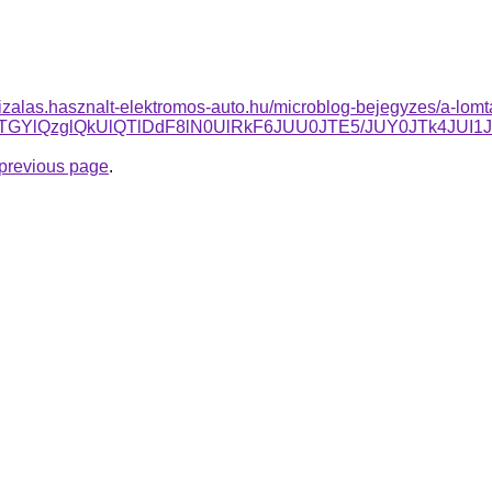
lizalas.hasznalt-elektromos-auto.hu/microblog-bejegyzes/a-lomtal
g5TGYlQzglQkUlQTlDdF8lN0UlRkF6JUU0JTE5/JUY0JTk4JUI1
e previous page
.