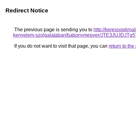
Redirect Notice
The previous page is sending you to
http://keresooptima
kenyelem-szolgalataban/babonymegyer/JTE3JUJDJT
If you do not want to visit that page, you can
return to th